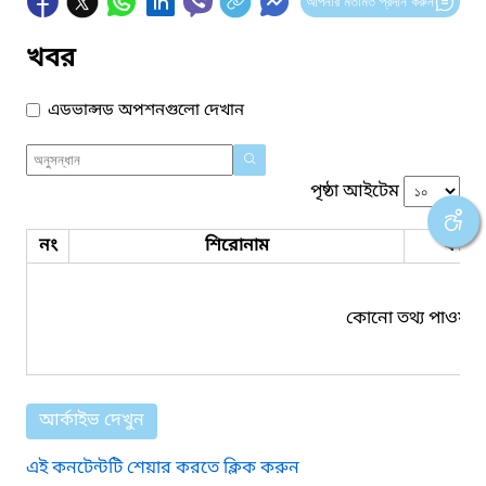
আপনার মতামত প্রদান করুন
খবর
এডভান্সড অপশনগুলো দেখান
পৃষ্ঠা আইটেম
নং
শিরোনাম
ফাইল
কোনো তথ্য পাওয়া য
আর্কাইভ দেখুন
এই কনটেন্টটি শেয়ার করতে ক্লিক করুন