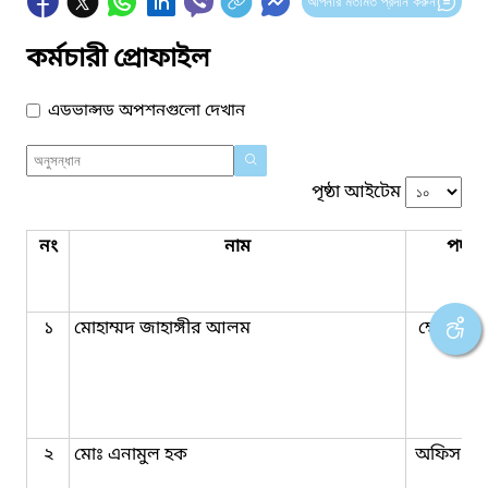
আপনার মতামত প্রদান করুন
কর্মচারী প্রোফাইল
এডভান্সড অপশনগুলো দেখান
পৃষ্ঠা আইটেম
নং
নাম
পদবি
১
মোহাম্মদ জাহাঙ্গীর আলম
ক্ষেত্র সহ
২
মোঃ এনামুল হক
অফিস সহ