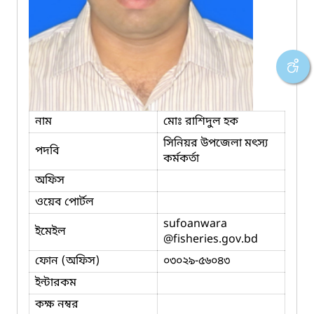
নাম
মোঃ রাশিদুল হক
সিনিয়র উপজেলা মৎস্য
পদবি
কর্মকর্তা
অফিস
ওয়েব পোর্টল
sufoanwara
ইমেইল
@fisheries.gov.bd
ফোন (অফিস)
০৩০২৯-৫৬০৪৩
ইন্টারকম
কক্ষ নম্বর