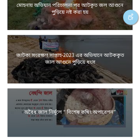
মোহনায় অভিযান পরিচালনা পর আটকৃত জল আগুনে
পুড়িয়ে নষ্ট করা হয়
জাটকা সংরক্ষণ সাপ্তাহ-2023 এর অভিযানে আটককৃত
জাল আগুনে পুড়িয়ে ধংস
অবৈধ জাল নির্মূলে “ বিশেষ কম্বিং অপারেশন”